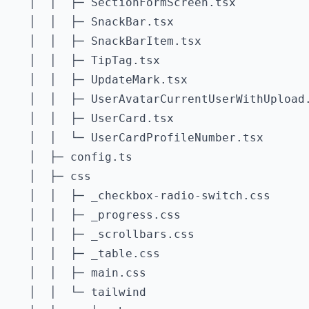
   │  │  ├─ SectionFormScreen.tsx

   │  │  ├─ SnackBar.tsx

   │  │  ├─ SnackBarItem.tsx

   │  │  ├─ TipTag.tsx

   │  │  ├─ UpdateMark.tsx

   │  │  ├─ UserAvatarCurrentUserWithUpload.
   │  │  ├─ UserCard.tsx

   │  │  └─ UserCardProfileNumber.tsx

   │  ├─ config.ts

   │  ├─ css

   │  │  ├─ _checkbox-radio-switch.css

   │  │  ├─ _progress.css

   │  │  ├─ _scrollbars.css

   │  │  ├─ _table.css

   │  │  ├─ main.css

   │  │  └─ tailwind
