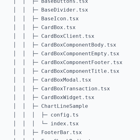
   │  │  ├─ BaseButtons.tsx

   │  │  ├─ BaseDivider.tsx

   │  │  ├─ BaseIcon.tsx

   │  │  ├─ CardBox.tsx

   │  │  ├─ CardBoxClient.tsx

   │  │  ├─ CardBoxComponentBody.tsx

   │  │  ├─ CardBoxComponentEmpty.tsx

   │  │  ├─ CardBoxComponentFooter.tsx

   │  │  ├─ CardBoxComponentTitle.tsx

   │  │  ├─ CardBoxModal.tsx

   │  │  ├─ CardBoxTransaction.tsx

   │  │  ├─ CardBoxWidget.tsx

   │  │  ├─ ChartLineSample

   │  │  │  ├─ config.ts

   │  │  │  └─ index.tsx

   │  │  ├─ FooterBar.tsx
