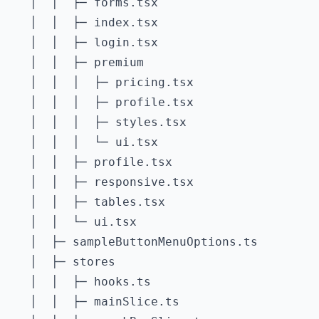
   │  │  ├─ forms.tsx

   │  │  ├─ index.tsx

   │  │  ├─ login.tsx

   │  │  ├─ premium

   │  │  │  ├─ pricing.tsx

   │  │  │  ├─ profile.tsx

   │  │  │  ├─ styles.tsx

   │  │  │  └─ ui.tsx

   │  │  ├─ profile.tsx

   │  │  ├─ responsive.tsx

   │  │  ├─ tables.tsx

   │  │  └─ ui.tsx

   │  ├─ sampleButtonMenuOptions.ts

   │  ├─ stores

   │  │  ├─ hooks.ts

   │  │  ├─ mainSlice.ts
