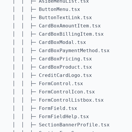
   │  │  ├─ AsideMenuList.tsx

   │  │  ├─ ButtonMenu.tsx

   │  │  ├─ ButtonTextLink.tsx

   │  │  ├─ CardBoxAmountItem.tsx

   │  │  ├─ CardBoxBillingItem.tsx

   │  │  ├─ CardBoxModal.tsx

   │  │  ├─ CardBoxPaymentMethod.tsx

   │  │  ├─ CardBoxPricing.tsx

   │  │  ├─ CardBoxProduct.tsx

   │  │  ├─ CreditCardLogo.tsx

   │  │  ├─ FormControl.tsx

   │  │  ├─ FormControlIcon.tsx

   │  │  ├─ FormControlListbox.tsx

   │  │  ├─ FormField.tsx

   │  │  ├─ FormFieldHelp.tsx

   │  │  ├─ SectionBannerProfile.tsx
