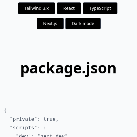
Tailwind 3.x
React
TypeScript
Next.js
Dark mode
package.json
{

  "private": true,

  "scripts": {

    "dev": "next dev",
