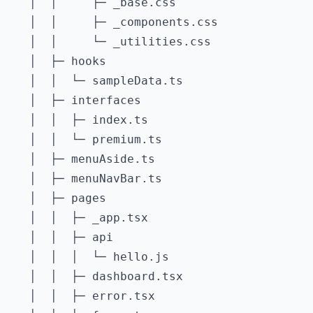
   │  │     ├─ _base.css

   │  │     ├─ _components.css

   │  │     └─ _utilities.css

   │  ├─ hooks

   │  │  └─ sampleData.ts

   │  ├─ interfaces

   │  │  ├─ index.ts

   │  │  └─ premium.ts

   │  ├─ menuAside.ts

   │  ├─ menuNavBar.ts

   │  ├─ pages

   │  │  ├─ _app.tsx

   │  │  ├─ api

   │  │  │  └─ hello.js

   │  │  ├─ dashboard.tsx

   │  │  ├─ error.tsx
