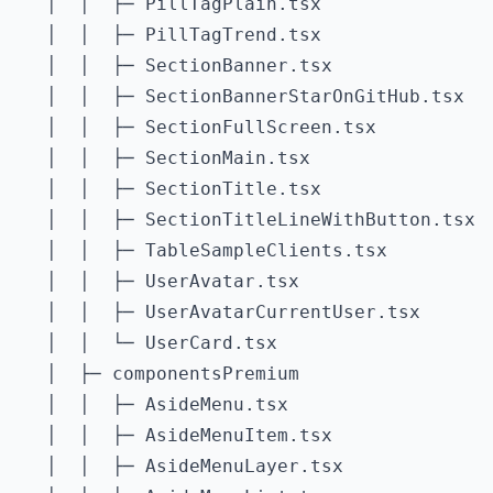
   │  │  ├─ PillTagPlain.tsx

   │  │  ├─ PillTagTrend.tsx

   │  │  ├─ SectionBanner.tsx

   │  │  ├─ SectionBannerStarOnGitHub.tsx

   │  │  ├─ SectionFullScreen.tsx

   │  │  ├─ SectionMain.tsx

   │  │  ├─ SectionTitle.tsx

   │  │  ├─ SectionTitleLineWithButton.tsx

   │  │  ├─ TableSampleClients.tsx

   │  │  ├─ UserAvatar.tsx

   │  │  ├─ UserAvatarCurrentUser.tsx

   │  │  └─ UserCard.tsx

   │  ├─ componentsPremium

   │  │  ├─ AsideMenu.tsx

   │  │  ├─ AsideMenuItem.tsx

   │  │  ├─ AsideMenuLayer.tsx
