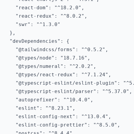
    "react-dom": "^18.2.0",

    "react-redux": "^8.0.2",

    "swr": "^1.3.0"

  },

  "devDependencies": {

    "@tailwindcss/forms": "^0.5.2",

    "@types/node": "18.7.16",

    "@types/numeral": "^2.0.2",

    "@types/react-redux": "^7.1.24",

    "@typescript-eslint/eslint-plugin": "^5.
    "@typescript-eslint/parser": "^5.37.0",

    "autoprefixer": "^10.4.0",

    "eslint": "^8.23.1",

    "eslint-config-next": "^13.0.4",

    "eslint-config-prettier": "^8.5.0",

    "postcss": "^8.4.4",
