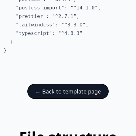
    "postcss-import": "^14.1.0",

    "prettier": "^2.7.1",

    "tailwindcss": "^3.3.0",

    "typescript": "^4.8.3"

  }

←
Back to template page