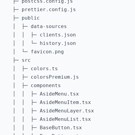
   ├─ postcss.config.js

   ├─ prettier.config.js

   ├─ public

   │  ├─ data-sources

   │  │  ├─ clients.json

   │  │  └─ history.json

   │  └─ favicon.png

   ├─ src

   │  ├─ colors.ts

   │  ├─ colorsPremium.js

   │  ├─ components

   │  │  ├─ AsideMenu.tsx

   │  │  ├─ AsideMenuItem.tsx

   │  │  ├─ AsideMenuLayer.tsx

   │  │  ├─ AsideMenuList.tsx

   │  │  ├─ BaseButton.tsx
