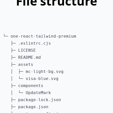
File structure
└─ one-react-tailwind-premium

   ├─ .eslintrc.cjs

   ├─ LICENSE

   ├─ README.md

   ├─ assets

   │  ├─ mc-light-bg.svg

   │  └─ visa-blue.svg

   ├─ components

   │  └─ UpdateMark

   ├─ package-lock.json

   ├─ package.json
