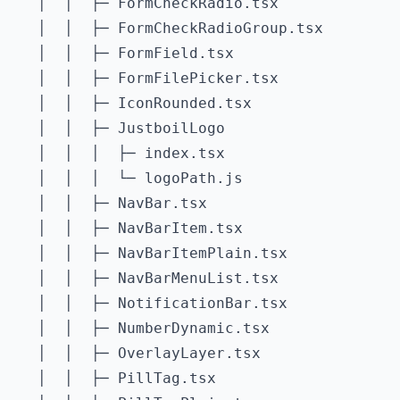
   │  │  ├─ FormCheckRadio.tsx

   │  │  ├─ FormCheckRadioGroup.tsx

   │  │  ├─ FormField.tsx

   │  │  ├─ FormFilePicker.tsx

   │  │  ├─ IconRounded.tsx

   │  │  ├─ JustboilLogo

   │  │  │  ├─ index.tsx

   │  │  │  └─ logoPath.js

   │  │  ├─ NavBar.tsx

   │  │  ├─ NavBarItem.tsx

   │  │  ├─ NavBarItemPlain.tsx

   │  │  ├─ NavBarMenuList.tsx

   │  │  ├─ NotificationBar.tsx

   │  │  ├─ NumberDynamic.tsx

   │  │  ├─ OverlayLayer.tsx

   │  │  ├─ PillTag.tsx
