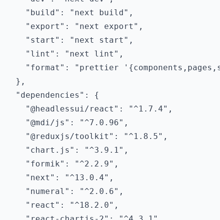
    "build": "next build",

    "export": "next export",

    "start": "next start",

    "lint": "next lint",

    "format": "prettier '{components,pages,s
  },

  "dependencies": {

    "@headlessui/react": "^1.7.4",

    "@mdi/js": "^7.0.96",

    "@reduxjs/toolkit": "^1.8.5",

    "chart.js": "^3.9.1",

    "formik": "^2.2.9",

    "next": "^13.0.4",

    "numeral": "^2.0.6",

    "react": "^18.2.0",

    "react-chartjs-2": "^4.3.1",
