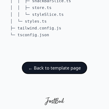
   │  │  ├─ snackBarSlice.ts

   │  │  ├─ store.ts

   │  │  └─ styleSlice.ts

   │  └─ styles.ts

   ├─ tailwind.config.js

←
Back to template page